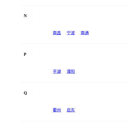
N
南昌
宁波
南通
P
平湖
濮阳
Q
衢州
启东