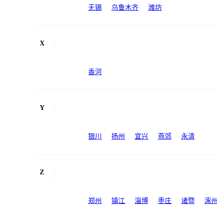
无锡
乌鲁木齐
潍坊
X
香河
Y
银川
扬州
宜兴
燕郊
永清
Z
郑州
镇江
淄博
枣庄
诸暨
涿