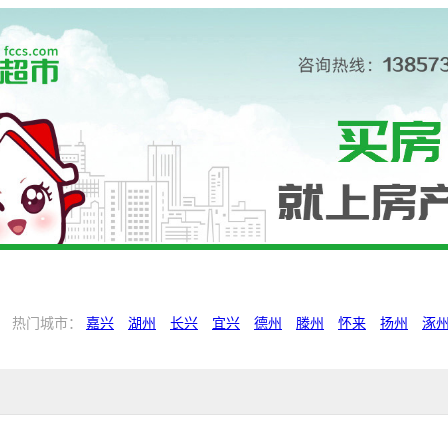
热门城市：
嘉兴
湖州
长兴
宜兴
德州
滕州
怀来
扬州
涿