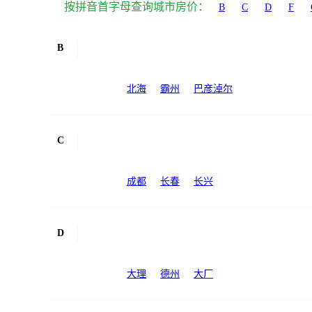
按拼音首字母查询城市房价：
B
C
D
F
B
北海
霸州
巴彦淖尔
C
成都
长春
长兴
D
大理
德州
大厂