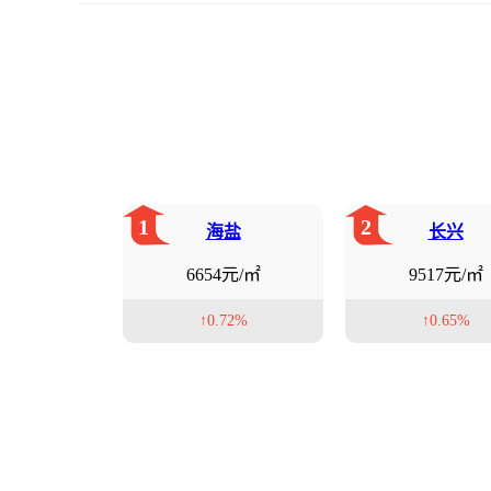
1
2
海盐
长兴
6654元/㎡
9517元/㎡
↑0.72%
↑0.65%