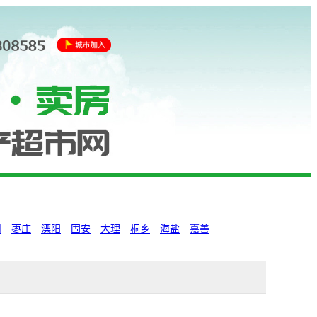
州
枣庄
溧阳
固安
大理
桐乡
海盐
嘉善