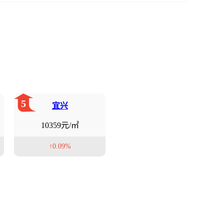
5
宜兴
10359元/㎡
↑0.09%