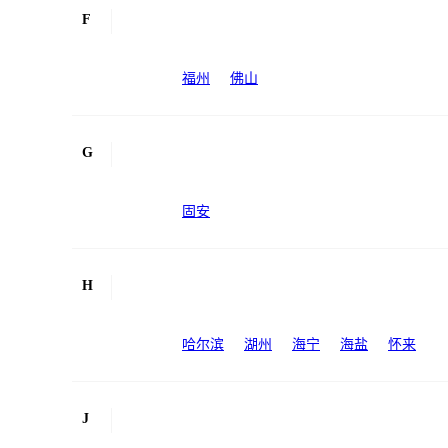
F
福州
佛山
G
固安
H
哈尔滨
湖州
海宁
海盐
怀来
J