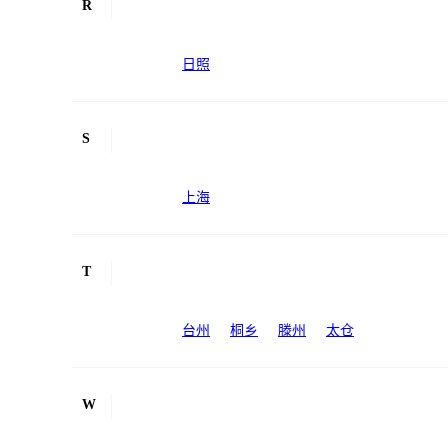
R
日照
S
上海
T
台州
桐乡
滕州
太仓
W