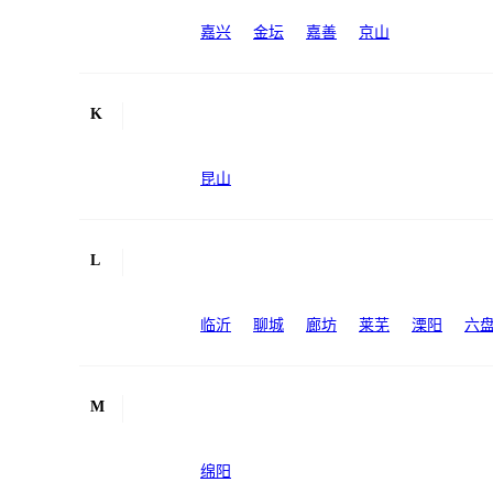
嘉兴
金坛
嘉善
京山
K
昆山
L
临沂
聊城
廊坊
莱芜
溧阳
六
M
绵阳